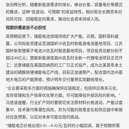
张剑辉分析，随着新能源需求的增长，峰谷价差、容量电价等模式
的推进，这种“低波动、可预期”的收益特性，相对契合长期资本对
风险可控、回报稳定的需求，推动社会资本持续入场。
短期供需紧张不必担忧
高预期前景下，储能电池领域持续扩大产能。近期，国轩高科披
露，公司拟投资建设芜湖国轩20吉瓦时新能源电池基地项目、江苏
国轩新型锂离子电池20吉瓦时智造基地项目，项目投资总额分别不
超过40亿元；楚能新能源宜昌80吉瓦时全新一代锂电池项目正式开
工；远景储能在美国田纳西的工厂已正式投产，成为北美首条本土
建设的磷酸铁锂储能电芯产线，目前正加速爬产。配合国内沧州基
地大电芯的产能爬坡，预计明年交付量将实现翻倍增长。
“企业要采取多方面的措施确保供应链稳定，包括供应商多元化、
库存管理和生产效率优化等方面，尽可能降低外部风险的影响。”
冯思遥提醒，行业扩产同时要密切关注原材料价格波动、产能过度
集中、技术替代等潜在风险，并为可能的政策变化和供应链中断做
好应急预案，以应对未来可能出现的挑战。
“储能电芯价格出现0.01—0.02元/瓦时的小幅回调，属于短期供需