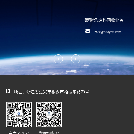
碳酸锂/废料回收业务
zwx@huayou.com
地址：浙江省嘉兴市桐乡市梧振东路79号
官方公众号
微信视频号