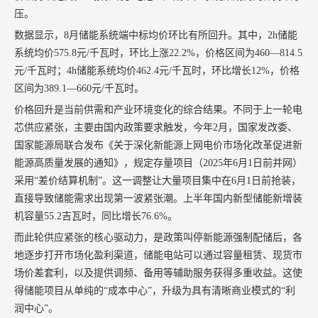
压。
数据显示，8月储能系统端中标均价环比有所回升。其中，2h储能
系统均价575.8元/千瓦时，环比上涨22.2%，价格区间为460—814.5
元/千瓦时；4h储能系统均价462.4元/千瓦时，环比增长12%，价格
区间为389.1—660元/千瓦时。
价格回升是当前供需和产业环境变化的综合结果。不同于上一轮电
芯供应紧张，主要由国内政策要求触发，今年2月，国家发改委、
国家能源局联合发布《关于深化新能源上网电价市场化改革促进新
能源高质量发展的通知》，规定存量项目（2025年6月1日前并网）
采用“差价结算机制”。这一调整让大量项目集中在6月1日前抢装，
直接导致储能需求出现第一波紧张潮。上半年国内新型储能新增装
机容量55.2吉瓦时，同比增长76.6%。
而此轮供应紧张的核心驱动力，是政策叫停新能源强制配储后，各
地逐步打开市场化盈利渠道，储能电站可以通过容量租赁、现货市
场价差套利，以及提供调频、备用等辅助服务获得多重收益。这使
得储能项目从单纯的“成本中心”，升级为具有清晰商业模式的“利
润中心”。