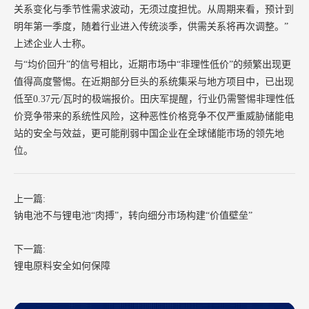
关系变化与季节性需求波动，无须过度担忧。从周期来看，预计到
明年第一季度，随着行业进入传统淡季，供需关系将再次调整。”
上述企业人士称。
与“均价回升”的信号相比，近期市场中“非理性低价”的频繁出现更
值得高度警惕。在近期部分巨头的系统集采与地方项目中，已出现
低至0.37元/瓦时的极端报价。田庆军提醒，行业仍需警惕非理性低
价竞争带来的系统性风险，这种恶性价格竞争不仅严重威胁储能电
站的安全与效益，更可能削弱中国企业在全球储能市场的领先地
位。
上一篇:
钠电池不与锂电池“肉搏”，转向细分市场构建“价值壁垒”
下一篇:
锂电原料安全如何保障