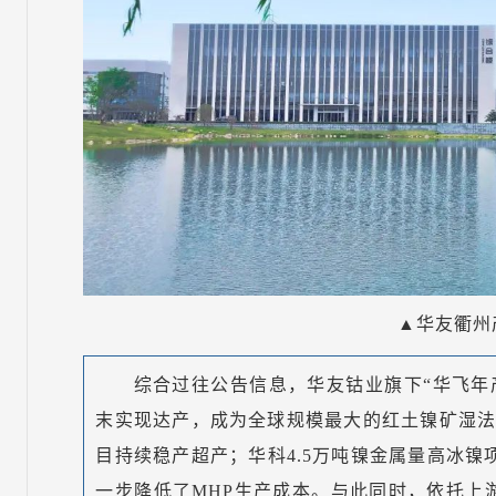
▲华友衢州
综合过往公告信息，华友钴业旗下“华飞年产
末实现达产，成为全球规模最大的红土镍矿湿法
目持续稳产超产；华科4.5万吨镍金属量高冰镍
一步降低了MHP生产成本。与此同时，依托上