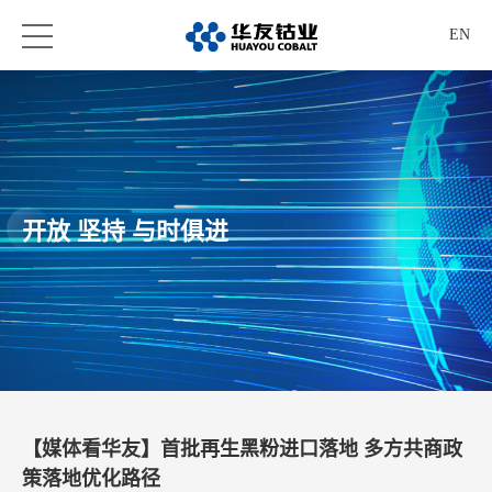
EN
开放 坚持 与时俱进
【媒体看华友】首批再生黑粉进口落地 多方共商政
策落地优化路径