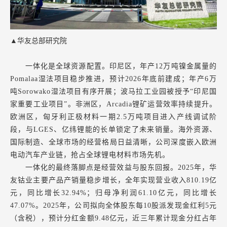
▲华友总部研究院
一体化是全球资源配置。印尼区，年产12万吨镍金属量的
Pomalaa湿法项目稳步推进，预计2026年底前建成；年产6万
吨Sorowako湿法项目有序开展；波马拉工业园被授予“印尼国
家重要工业项目”。非洲区，Arcadia锂矿运营效率持续提升。
欧洲区，匈牙利正极材料一期2.5万吨项目进入产线调试阶
段，与LGES、亿纬锂能的长单锁定了未来销量。海外资源、
国际制造、全球市场的经营格局日益清晰，公司深度嵌入欧洲
电动汽车产业链，抢占全球锂电材料市场先机。
一体化的最终落脚点是经营效益与股东回报。2025年，华
友钴业主要产品产销量稳步增长，全年实现营业收入810.19亿
元，同比增长32.94%；归母净利润61.10亿元，同比增长
47.07%。2025年，公司拟向全体股东每10股派发现金红利5元
（含税），预计分红金额9.48亿元，近三年累计现金分红占年