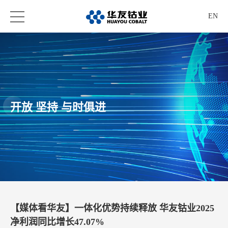
EN
开放 坚持 与时俱进
【媒体看华友】一体化优势持续释放 华友钴业2025
净利润同比增长47.07%