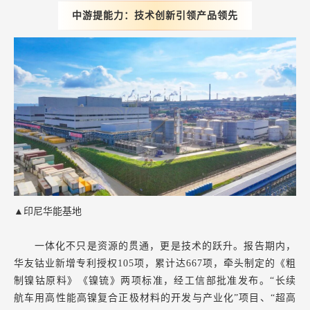
中游提能力：技术创新引领产品领先
▲印尼华能基地
一体化不只是资源的贯通，更是技术的跃升。报告期内，
华友钴业新增专利授权105项，累计达667项，牵头制定的《粗
制镍钴原料》《镍锍》两项标准，经工信部批准发布。“长续
航车用高性能高镍复合正极材料的开发与产业化”项目、“超高