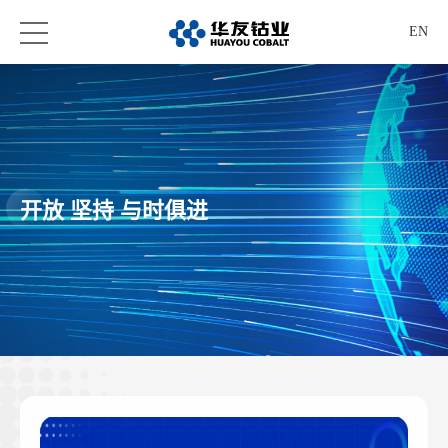
EN
开放 坚持 与时俱进