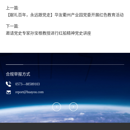
上一篇:
【献礼百年，永远跟党走】华友衢州产业园党委开展红色教育活动
下一篇:
邀请党史专家孙宝根教授进行红船精神党史讲座
合规举报方式
0573—88589103
report@huayou.com