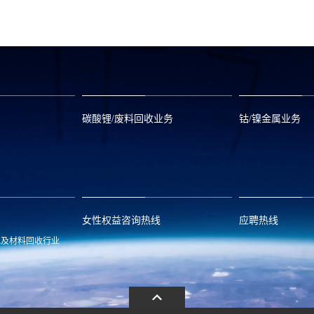
碳酸锂/废料回收业务
钴/镍金属业务
om
zwx@huayou.com
0573-8858999
qhd@huayou.
女性权益咨询热线
应聘热线
池及材料回收行业
.com
13486326037
0086-0573-88