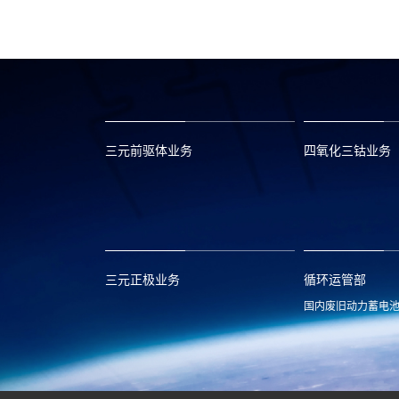
根宏在衢州华友开展党史宣讲教育活动
三元前驱体业务
四氧化三钴业务
xclmarket@huayou.com
lvc@huayou.c
三元正极业务
循环运管部
国内废旧动力蓄电
xnymarket@huayou.com
hyxh@huayou