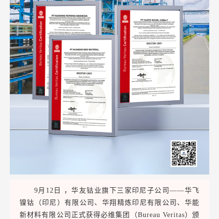
9月12日 ，华友钴业旗下三家印尼子公司——华飞
镍钴（印尼）有限公司、华翔精炼印尼有限公司、华能
新材料有限公司正式获得必维集团（Bureau Veritas）颁