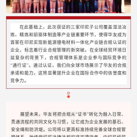
在此基础上，此次获证的三家印尼子公司覆盖湿法冶
炼、精炼和前驱体制造等产业链重要环节，使得华友成为
首家在印尼实现新能源锂电材料一体化产业链合规认证的
企业，标志着行业合规管理的新突破。在全球经贸环境日
益复杂的背景下，合规管理体系是企业参与国际竞争的
“通行证”。通过认证，我们向全球市场展示了华友的合规
承诺和能力，这将显著提升企业在国际合作中的信誉度和
竞争力。
展望未来，华友将把合规从“证书”转化为融入日常、
贯通流程的共同文化与习惯，让它成为企业发展的基石、
安全绳和防洪堤。公司将以更高标准持续完善全球合规管