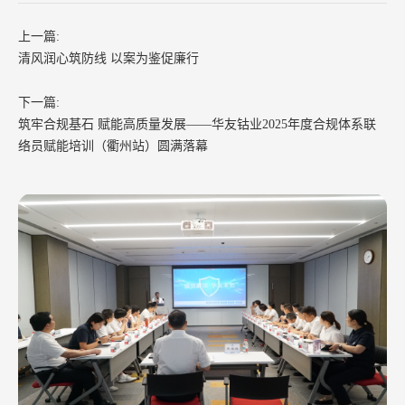
上一篇:
清风润心筑防线 以案为鉴促廉行
下一篇:
筑牢合规基石 赋能高质量发展——华友钴业2025年度合规体系联
络员赋能培训（衢州站）圆满落幕