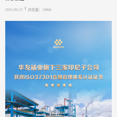
2025-09-23
浏览量：10866