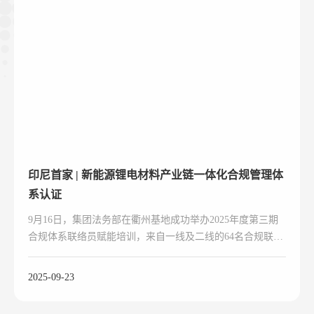
印尼首家 | 新能源锂电材料产业链一体化合规管理体
系认证
9月16日，集团法务部在衢州基地成功举办2025年度第三期
合规体系联络员赋能培训，来自一线及二线的64名合规联络
员参训。本次培训紧扣区域业务特点和实战需求，旨在进一
步强化基层合规队伍能力，为集团“合规持证上岗”目标的全
2025-09-23
面落实提供人才保障。