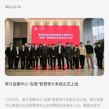
2022-12-31
审计监察中心“友廌”智慧审计系统正式上线
12月16日，审计监察中心“友廌”智慧审计系统正式上线。审计监察
中心邀请企业运营管理中心总经理袁忠及相关人员、集团信息中心