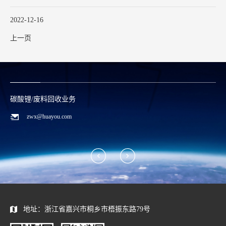
总经理李为及相关人员和审计监察中心相关人员共同参与见证“友
廌”智慧审计系统上线的这一时刻。
2022-12-16
上一页
碳酸锂/废料回收业务
zwx@huayou.com
地址：浙江省嘉兴市桐乡市梧振东路79号