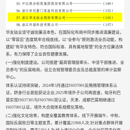
华友钴业坚守诚信廉洁本色，在国际化布局中同步推进清廉建设，
以“零容忍”态度筑牢合规底线，以“全参与”原则激活全员动能，构
建起“有华友特色、符合国际标准、具有属地智慧”的全方位廉洁体
系，有力保障了企业良性健康发展。
(一)强化制度建设。公司搭建“最高管理层牵头、中坚干部推进、全
员参与”的反腐格局，设立合规管理委员会及总裁直管的审计监察
中心。
体系认证持续突破，
2024
年
3
月通过
IS037001
反贿赂管理体系认
证，跻身行业首批获证企业
;2025
年境外子公司再提速，匈牙利巴
莫实现
IS037301
与
IS037001
双认证，天津、成都巴莫相继通过
IS037001
认证，境外大合规体系规模化落地。
(
二
)
强化文化培育，构建全覆盖教育体系，线下开展端午、中秋、
国际反腐败日等主题宣贯，累计覆盖
21968
人次
;
针对重点群体开展