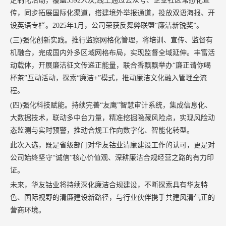
定制化活动，覆盖
5392
人次
;
线上通过公众号、企业社区常态化宣
传，同步拓展国际化渠道，搭建境外举报通道，投放双语海报、开
设英语专栏。
2025
年
1
月，公司荣获反舞弊联盟“廉洁新锐奖”。
(
三
)
强化创新实践。推行监察网格化管理，将培训、
宣传、监督有
机融合，完成国内外多区域网格布局，实现监督全域延伸。丰富活
动载体，开展廉洁征文传递正能量，联合香飘飘举办
“廉正请你喝
杯茶”互动活动，探索“廉洁
+
”模式，推动廉洁文化融入管理全流
程。
(
四
)
强化科技赋能。持续完善“友鹰”智慧审计系统，集成信息化、
大数据技术，联动多中台力量，精准挖掘隐藏风险点，实现风险动
态监测与实时预警，推动合规工作向数字化、智能化转型。
此次入选，既是省级部门对华友钴业清廉建设工作的认可，更是对
公司始终
坚守
“
诚信
”
核心价值观、深耕廉洁
合规经营之路的有力印
证。
未来，华友钴业将持续深化廉洁合规建设，不断探索具有华友特
色、国际视野的清廉建设新路径，与行业伙伴携手共建风清气正的
营商环境。