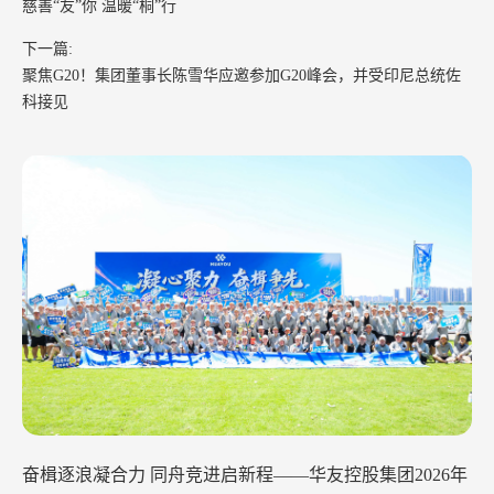
慈善“友”你 温暖“桐”行
下一篇:
聚焦G20！集团董事长陈雪华应邀参加G20峰会，并受印尼总统佐
科接见
华友钴业2026年中工作会议在苏州召开