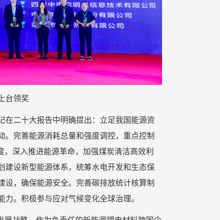
上台领奖
记在二十大报告中明确提出：立足我国能源资
动。完善能源消耗总量和强度调控，重点控制
制度，深入推进能源革命，加强煤炭清洁高效利
划建设新型能源体系，统筹水电开发和生态保
建设，确保能源安全。完善碳排放统计核算制
能力。积极参与应对气候变化全球治理。