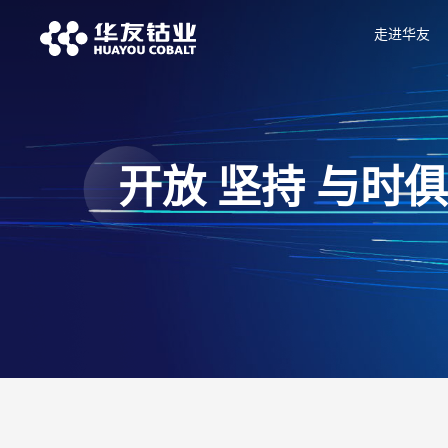
走进华友
开放 坚持 与时