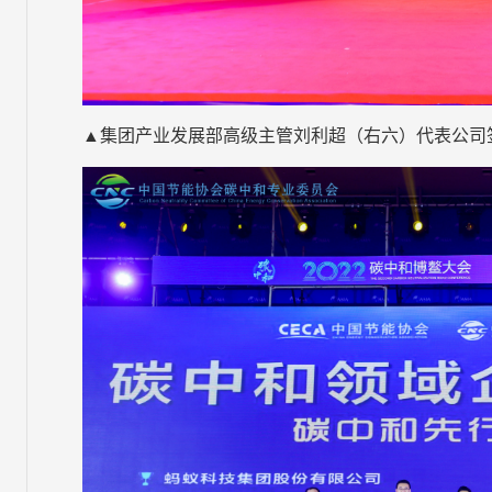
▲集团产业发展部高级主管刘利超（右六）代表公司