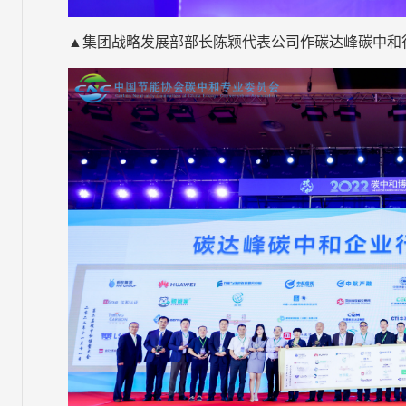
▲集团战略发展部部长陈颖代表公司作碳达峰碳中和