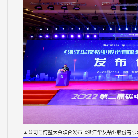
▲公司与博鳌大会联合发布《浙江华友钴业股份有限