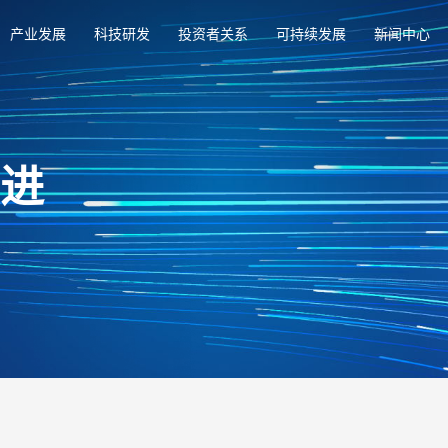
产业发展
科技研发
投资者关系
可持续发展
新闻中心
俱进