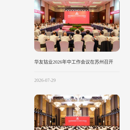
华友钴业2026年中工作会议在苏州召开
2026-07-29