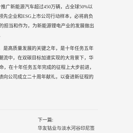
广新能源汽车超过450万辆，占全球50%以
领先企业和ESG上市公司行动样本，必将肩负
大的担当和作为，为新能源锂电产业的发展做出
。
年，是高质量发展的关键之年，是十年任务五年
潮流中，在双碳目标加速实现的大背景下，华
使命，在十年任务五年完成的征程上大步前进，
绩向公司成立二十周年献礼，以奋进新征程的
下一篇:
华友钴业与淡水河谷印尼签