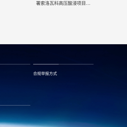
署索洛瓦科高压酸浸项目框
架协议
合规举报方式
6
0573—88589103
com
report@huayou.com
585392