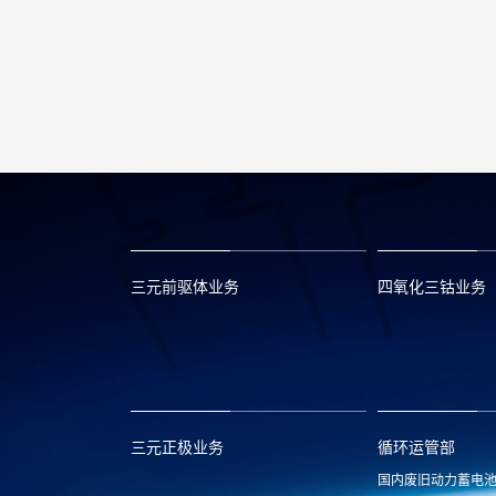
三元前驱体业务
四氧化三钴业务
xclmarket@huayou.com
lvc@huayou.c
三元正极业务
循环运管部
国内废旧动力蓄电
xnymarket@huayou.com
hyxh@huayou