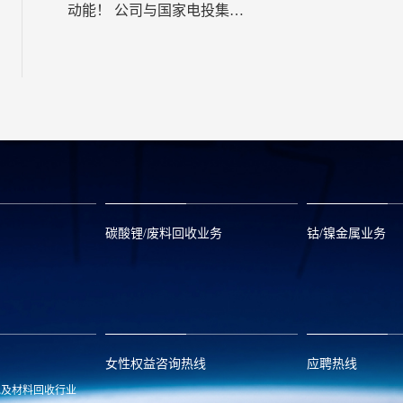
动能！ 公司与国家电投集
团，印尼电力公司、天然气
公司签订框架合作协议！
碳酸锂/废料回收业务
钴/镍金属业务
om
zwx@huayou.com
0573-8858999
qhd@huayou.
女性权益咨询热线
应聘热线
池及材料回收行业
.com
13486326037
0086-0573-88