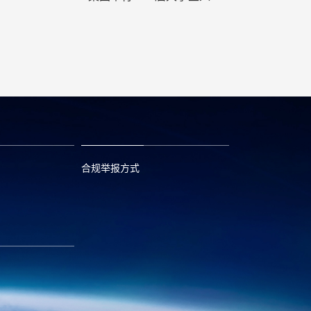
典礼
合规举报方式
6
0573—88589103
com
report@huayou.com
585392