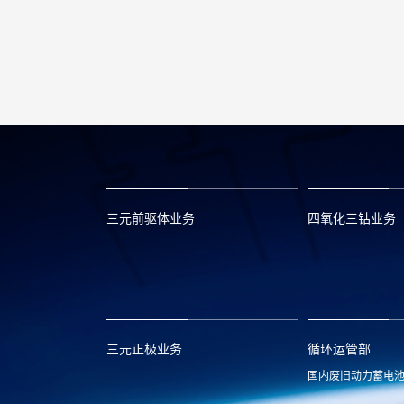
三元前驱体业务
四氧化三钴业务
xclmarket@huayou.com
lvc@huayou.c
三元正极业务
循环运管部
国内废旧动力蓄电
xnymarket@huayou.com
hyxh@huayou