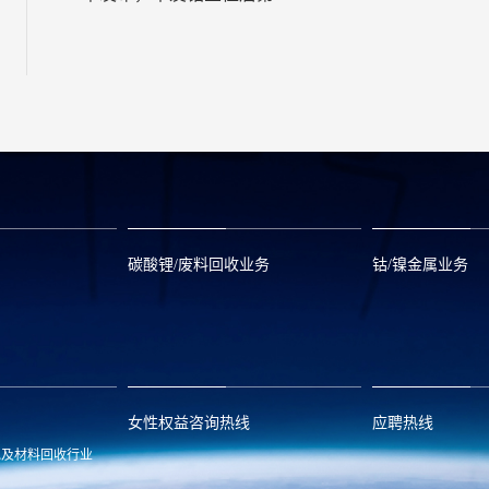
位！
碳酸锂/废料回收业务
钴/镍金属业务
om
zwx@huayou.com
0573-8858999
qhd@huayou.
女性权益咨询热线
应聘热线
池及材料回收行业
.com
13486326037
0086-0573-88