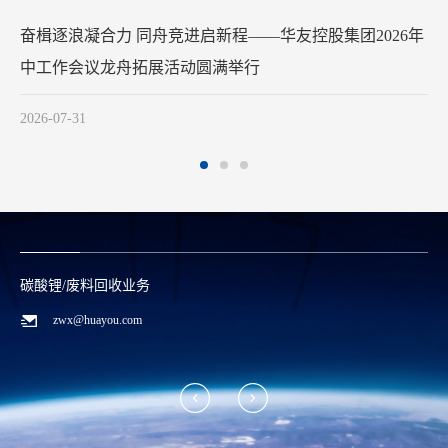
竞进启新程——华友控股集团2026年
华友钴业
作会议龙舟拓展活动圆满举行
2026-07-2
7-31
碳酸锂/废料回收业务
zwx@huayou.com