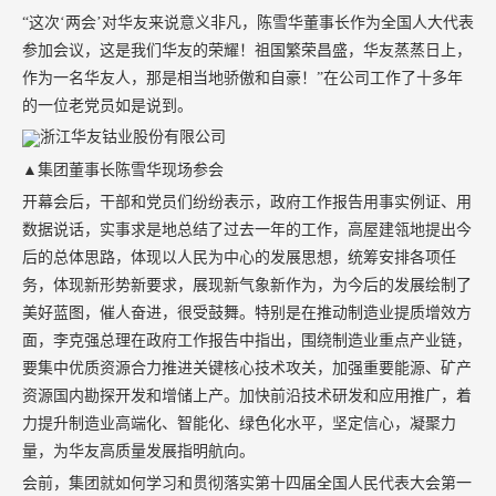
“这次‘两会’对华友来说意义非凡，陈雪华董事长作为全国人大代表
参加会议，这是我们华友的荣耀！祖国繁荣昌盛，华友蒸蒸日上，
作为一名华友人，那是相当地骄傲和自豪！”在公司工作了十多年
的一位老党员如是说到。
▲集团董事长陈雪华现场参会
开幕会后，干部和党员们纷纷表示，政府工作报告用事实例证、用
数据说话，实事求是地总结了过去一年的工作，高屋建瓴地提出今
后的总体思路，体现以人民为中心的发展思想，统筹安排各项任
务，体现新形势新要求，展现新气象新作为，为今后的发展绘制了
美好蓝图，催人奋进，很受鼓舞。特别是在推动制造业提质增效方
面，李克强总理在政府工作报告中指出，围绕制造业重点产业链，
要集中优质资源合力推进关键核心技术攻关，加强重要能源、矿产
资源国内勘探开发和增储上产。加快前沿技术研发和应用推广，着
力提升制造业高端化、智能化、绿色化水平，坚定信心，凝聚力
量，为华友高质量发展指明航向。
会前，集团就如何学习和贯彻落实第十四届全国人民代表大会第一