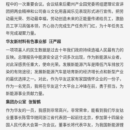
程中的一次重要会议。会议结束后衢州产业园党委将组建理论宣讲
团把两会精神和公司奋斗文化用喜闻乐见表现形式进行宣传。把劳
动最光荣、劳动最幸福，劳动创造未来的正能量传递给员工，激励
员工学习高强本领，齐心协力完成生产任务开门红，为十年任务五
年完成凝聚力量。
华友新材料有色事业部 汪严超
一项项喜人的民生数据是过去十年我们政府持续造福人民最有力的
反映。总理报告中能源安全这个词多次出现，作为新能源从业者，
对此深感责任重大，使命光荣。发展新能源汽车是降低汽车排放污
染的有效途径；发展新能源汽车是培育新的经济增长点和新型产业
的最优选择之一。对此，作为华友这家有家国情怀企业的一份子，
作为一名党员，我将在华友这个大平台上冲锋在前，勇于担当，为
新能源事业贡献力量。
集团办公室 张智鹤
作为华友的一员，我感到非常高兴，非常荣幸，能看到我们华友钴
业董事长陈雪华随同浙江省代表团一起前往北京，参加第十四届全
国人民代表大会第一次会议。董事长将代表华友，为我国新能源锂