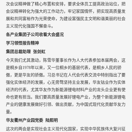
次会议精神做了精心布置和安排，要求全体员工提高政治站位，把
会议精神转化为强大的工作动力，牢记家国情怀，把实现高质量发
展和共同富裕作为光荣使命，为建设富强民主文明和谐美丽的社会
主义现代化强国不懈奋斗。
各产业集团子公司收看大会盛况
学习领悟报告精神
集团总裁助理 张剑虹
今天我们尤其激动，陈雪华董事长作为人大代表参加本届两会，这
是桐乡自1978年以来，又一位桐乡的基层代表，是桐乡人民的骄
傲，更是华友的骄傲。习总书记在人代会代表交流中特别指出了要
强化实体经济的发展，心无旁骛坚持主业发展，华友钴业作为实体
经济的代表，尤其华友作为新能源锂电材料产业的龙头企业更有使
命也更有担当。我们要高质量发展好锂电产业，为整个新能源锂电
产业的健康发展做好引领、做出贡献，为中国式现代化贡献华友力
量。
华友衢州产业园党委 陆熙明
这次的两会是实现社会主义现代化国家，实现中华民族伟大复兴征