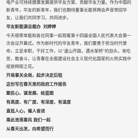
电产业可持续健康发展提供华友方案、贡献华友力量。作为中国的
新青年，华友的新青年，我们也期待董事长能将两会声音带回华
友，让我们共同学习，共同进步。
华友新能源总裁办 刘婷婷
今天很荣幸能和各位同事一起观看第十四届全国人民代表大会第一
次会议开幕式。作为新时代的华友青年，我们要勇于担当时代使
命，立足本职，干好工作，以“逢山开路，遇水架桥”的劲头，肯吃
苦，敢奋斗，让青春在全面建设社会主义现代化国家的火热实践中
绽放绚丽之花。
开局事关全局，起步决定后程
这份写在春天里的政府工作报告
聚民心、谋发展、绘蓝图
有高度、有广度、有深度、有温度
直抵人心，催人奋进
乘此浩荡春风 我们一起
从春天出发，向希望而行