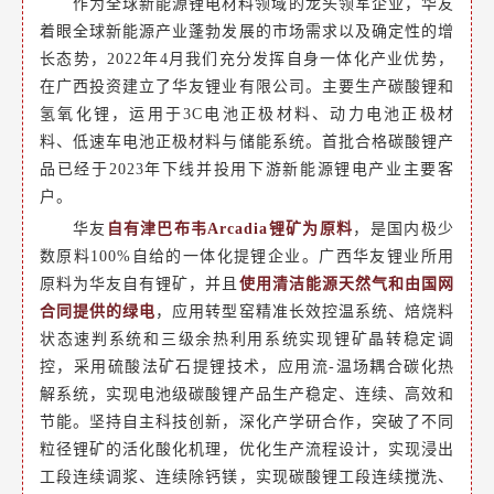
作为全球新能源锂电材料领域的龙头领军企业，华友
着眼全球新能源产业蓬勃发展的市场需求以及确定性的增
长态势，2022年4月我们充分发挥自身一体化产业优势，
在广西投资建立了华友锂业有限公司。主要生产碳酸锂和
氢氧化锂，运用于3C电池正极材料、动力电池正极材
料、低速车电池正极材料与储能系统。首批合格碳酸锂产
品已经于2023年下线并投用下游新能源锂电产业主要客
户。
华友
自有津巴布韦Arcadia锂矿为原料
，是国内极少
数原料100%自给的一体化提锂企业。广西华友锂业所用
原料为华友自有锂矿，并且
使用清洁能源天然气和由国网
合同提供的绿电
，应用转型窑精准长效控温系统、焙烧料
状态速判系统和三级余热利用系统实现锂矿晶转稳定调
控，采用硫酸法矿石提锂技术，应用流-温场耦合碳化热
解系统，实现电池级碳酸锂产品生产稳定、连续、高效和
节能。坚持自主科技创新，深化产学研合作，突破了不同
粒径锂矿的活化酸化机理，优化生产流程设计，实现浸出
工段连续调浆、连续除钙镁，实现碳酸锂工段连续搅洗、