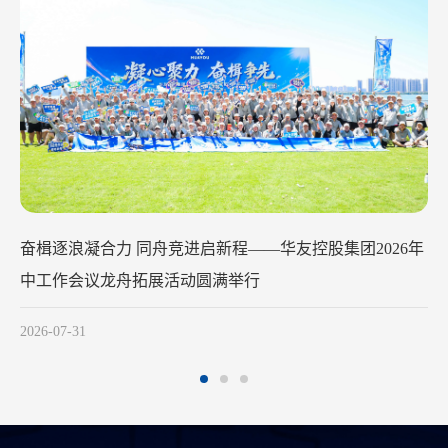
华友钴业2026年中工作会议在苏州召开
2026-07-29