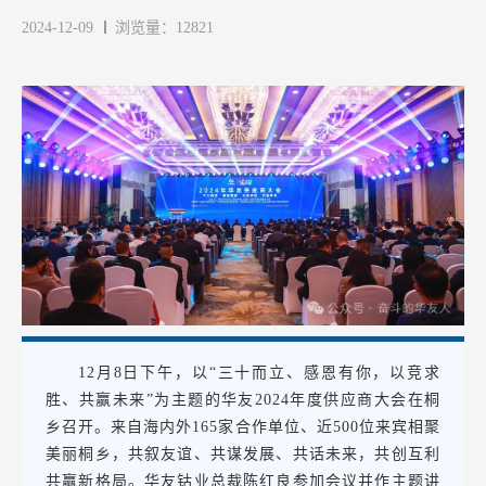
2024-12-09
浏览量：12821
12月8日下午，以“三十而立、感恩有你，以竞求
胜、共赢未来”为主题的华友2024年度供应商大会在桐
乡召开。来自海内外165家合作单位、近500位来宾相聚
美丽桐乡，共叙友谊、共谋发展、共话未来，共创互利
共赢新格局。华友钴业总裁陈红良参加会议并作主题讲