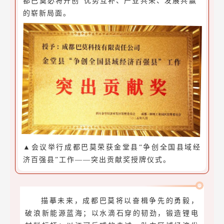
都巴莫必将开创“优势互补、产业共荣、发展共赢”
的崭新局面。
▲会议举行成都巴莫荣获金堂县“争创全国县域经
济百强县”工作——突出贡献奖授牌仪式。
描摹未来，成都巴莫将以奋楫争先的勇毅，
破浪新能源蓝海；以水滴石穿的韧劲，锻造锂电