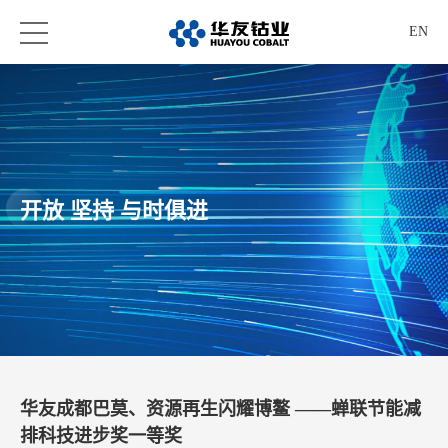
EN
开放 坚持 与时俱进
华友成都巴莫、资源再生闪耀博鳌 ——蝉联节能减
排科技进步奖一等奖