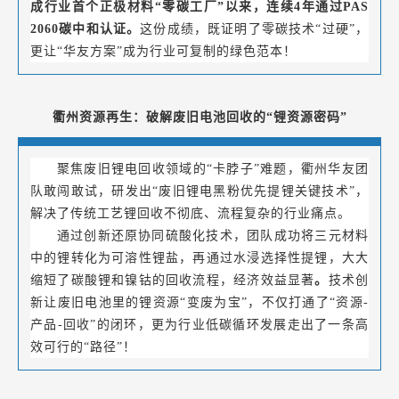
成行业首个正极材料“零碳工厂”以来，连续4年通过PAS
2060碳中和认证。
这份成绩，既证明了零碳技术“过硬”，
更让“华友方案”成为行业可复制的绿色范本！
衢州资源再生：破解废旧电池回收的“锂资源密码”
聚焦废旧锂电回收领域的“卡脖子”难题，衢州华友团
队敢闯敢试，研发出“废旧锂电黑粉优先提锂关键技术”，
解决了传统工艺锂回收不彻底、流程复杂的行业痛点。
通过创新还原协同硫酸化技术，团队成功将三元材料
中的锂转化为可溶性锂盐，再通过水浸选择性提锂，大大
缩短了碳酸锂和镍钴的回收流程，经济效益显著
。
技术创
新让废旧电池里的锂资源“变废为宝”，不仅打通了“资源-
产品-回收”的闭环，更为行业低碳循环发展走出了一条高
效可行的“路径”！