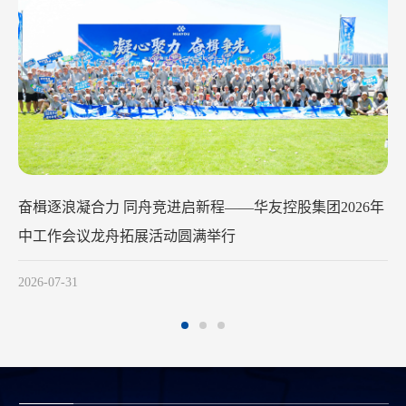
华友钴业2026年中工作会议在苏州召开
2026-07-29