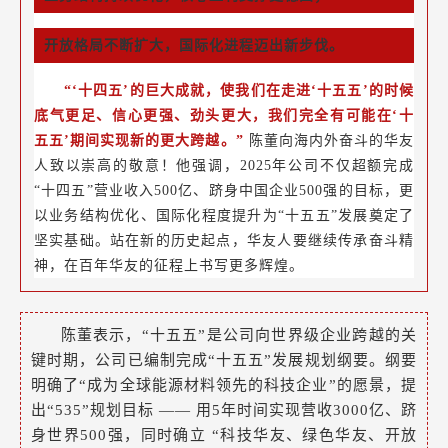
开放格局不断扩大，国际化进程迈出新步伐。
“‘十四五’的巨大成就，使我们在走进‘十五五’的时候
底气更足、信心更强、劲头更大，我们完全有可能在‘十
五五’期间实现新的更大跨越。”
陈董向海内外奋斗的华友
人致以崇高的敬意！他强调，2025年公司不仅超额完成
“十四五”营业收入500亿、跻身中国企业500强的目标，更
以业务结构优化、国际化程度提升为“十五五”发展奠定了
坚实基础。站在新的历史起点，华友人要继续传承奋斗精
神，在百年华友的征程上书写更多辉煌。
陈董表示，“十五五”是公司向世界级企业跨越的关
键时期，公司已编制完成“十五五”发展规划纲要。纲要
明确了“成为全球能源材料领先的科技企业”的愿景，提
出“535”规划目标 —— 用5年时间实现营收3000亿、跻
身世界500强，同时确立 “科技华友、绿色华友、开放