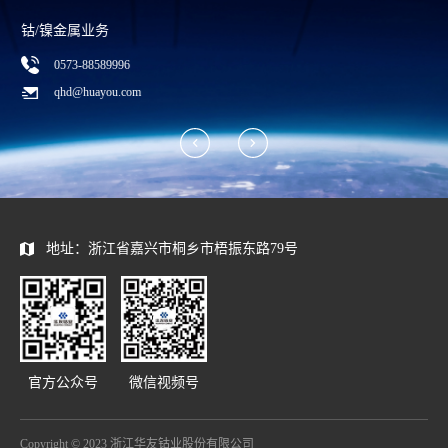
钴/镍金属业务
0573-88589996
qhd@huayou.com
地址：浙江省嘉兴市桐乡市梧振东路79号
官方公众号
微信视频号
Copyright © 2023 浙江华友钴业股份有限公司