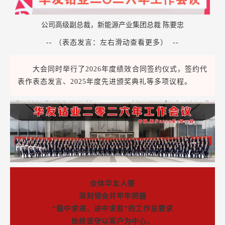
公司高级副总裁，新能源产业集团总裁 陈要忠
-- （表态发言：左右滑动查看更多） --
大会同时举行了2026年度绩效合同签约仪式，签约代
表作表态发言、2025年度先进颁奖典礼等多项议程。
全体华友人要
深刻领会并牢牢把握
“稳中求进、进中求胜”的工作总要求
始终坚守以客户为中心、