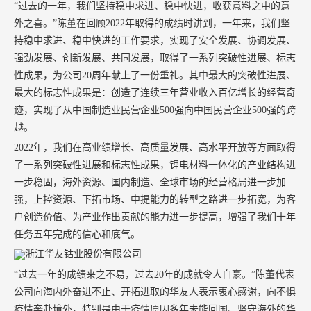
“过去的一年，我们坚持稳中求进、稳中快进，收获意料之中的意
外之喜。”陈董在回顾2022年取得的成绩时讲到，一年来，我们坚
持稳中求进、稳中快进的工作要求，实现了安全发展、协调发展、
强劲发展、创新发展、共同发展，取得了一系列突破性进展、标志
性成果，为公司20周年献上了一份重礼。其中最大的突破性进展、
最大的标志性成果是：创造了连续三年营业收入百亿增长的经营奇
迹，实现了从中国制造业民营企业500强向中国民营企业500强的跨
越。
2022年，我们在高业绩增长、高质量发展、高水平开放等方面取得
了一系列突破性进展和标志性成果，锂电材料一体化的产业结构进
一步稳固，海外资源、国内制造、全球市场的经营格局进一步加
强，上控资源、下拓市场、中提能力的转型之路进一步拓宽，为客
户创造价值、为产业作出贡献的能力进一步提高，增强了我们十年
任务五年完成的信心和底气。
“过去一年的成绩来之不易，过去20年的成就令人自豪。”陈董代表
公司向海内外奋进不止、开拓进取的华友人表示衷心感谢，向不惧
疫情奔赴境外，特别是由于疫情原因多年未能回国、坚守海外的华