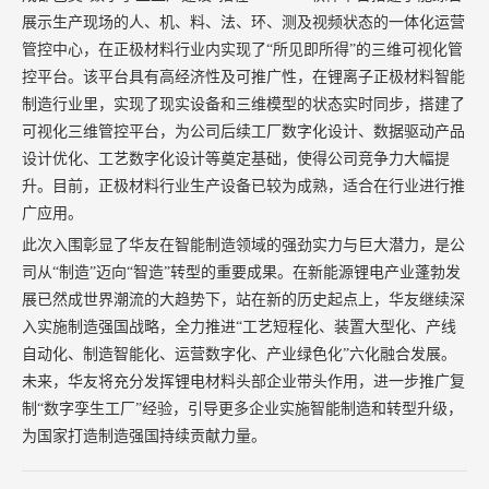
展示生产现场的人、机、料、法、环、测及视频状态的一体化运营
管控中心，在正极材料行业内实现了“所见即所得”的三维可视化管
控平台。该平台具有高经济性及可推广性，在锂离子正极材料智能
制造行业里，实现了现实设备和三维模型的状态实时同步，搭建了
可视化三维管控平台，为公司后续工厂数字化设计、数据驱动产品
设计优化、工艺数字化设计等奠定基础，使得公司竞争力大幅提
升。目前，正极材料行业生产设备已较为成熟，适合在行业进行推
广应用。
此次入围彰显了华友在智能制造领域的强劲实力与巨大潜力，是公
司从“制造”迈向“智造”转型的重要成果。在新能源锂电产业蓬勃发
展已然成世界潮流的大趋势下，站在新的历史起点上，华友继续深
入实施制造强国战略，全力推进“工艺短程化、装置大型化、产线
自动化、制造智能化、运营数字化、产业绿色化”六化融合发展。
未来，华友将充分发挥锂电材料头部企业带头作用，进一步推广复
制“数字孪生工厂”经验，引导更多企业实施智能制造和转型升级，
为国家打造制造强国持续贡献力量。