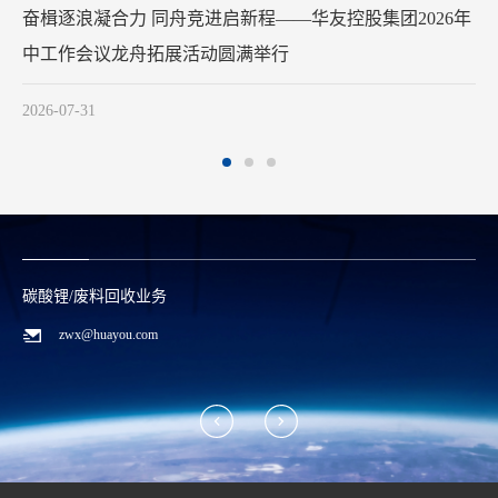
奋楫逐浪凝合力 同舟竞进启新程——华友控股集团2026年
中工作会议龙舟拓展活动圆满举行
2
2026-07-31
碳酸锂/废料回收业务
zwx@huayou.com