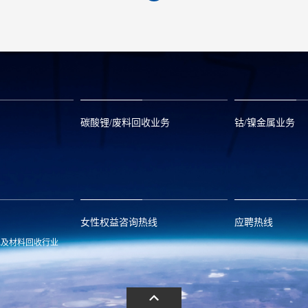
碳酸锂/废料回收业务
钴/镍金属业务
om
zwx@huayou.com
0573-8858999
qhd@huayou.
女性权益咨询热线
应聘热线
池及材料回收行业
.com
13486326037
0086-0573-88