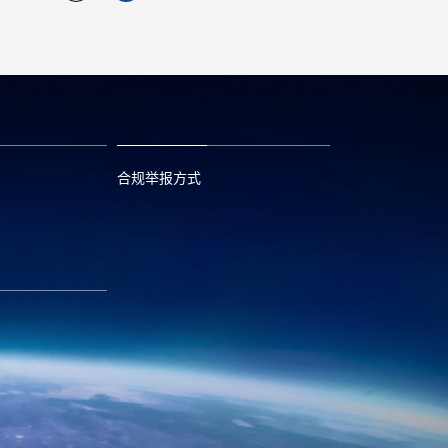
合规举报方式
6
0573—88589103
com
report@huayou.com
585392