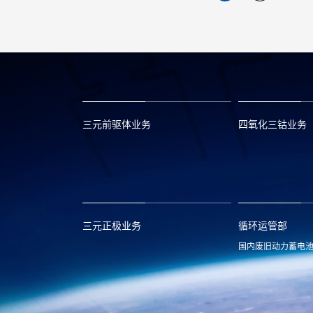
三元前驱体业务
四氧化三钴业务
xclmarket@huayou.com
lvc@huayou.c
三元正极业务
循环运管部
国内废旧动力蓄电
xnymarket@huayou.com
hyxh@huayou