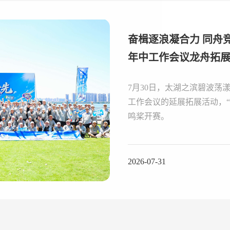
奋楫逐浪凝合力 同舟竞进启新程——华友控股集团2026
年中工作会议龙舟拓
7月30日，太湖之滨碧波荡
工作会议的延展拓展活动，
鸣桨开赛。
2026-07-31