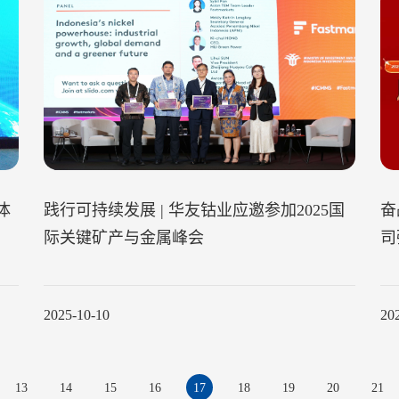
体
践行可持续发展 | 华友钴业应邀参加2025国
奋
际关键矿产与金属峰会
司
2025-10-10
20
13
14
15
16
17
18
19
20
21