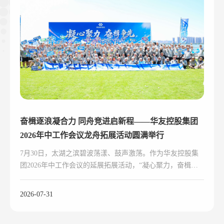
奋楫逐浪凝合力 同舟竞进启新程——华友控股集团
2026年中工作会议龙舟拓展活动圆满举行
7月30日，太湖之滨碧波荡漾、鼓声激荡。作为华友控股集
团2026年中工作会议的延展拓展活动，“凝心聚力，奋楫争
先”龙舟主题拓展活动鸣桨开赛。
2026-07-31