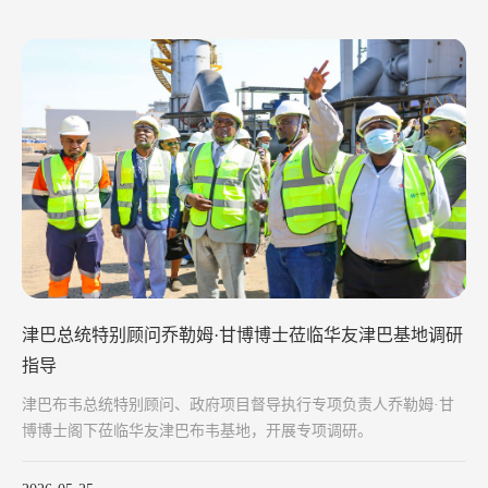
津巴总统特别顾问乔勒姆·甘博博士莅临华友津巴基地调研
指导
津巴布韦总统特别顾问、政府项目督导执行专项负责人乔勒姆·甘
博博士阁下莅临华友津巴布韦基地，开展专项调研。