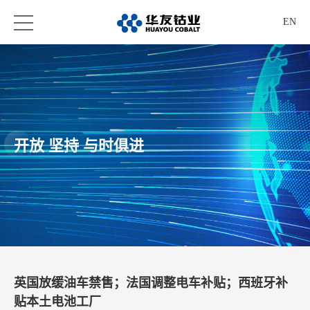
EN
开放 坚持 与时俱进
英国放缓油车禁售；法国调整电车补贴；西班牙补
贴本土电池工厂