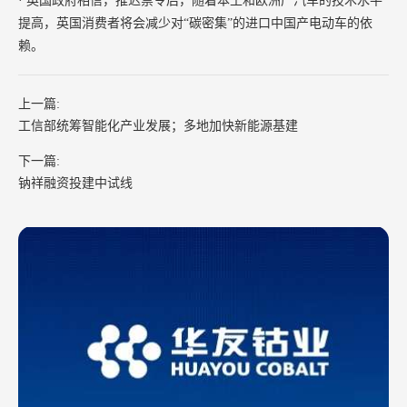
· 英国政府相信，推迟禁令后，随着本土和欧洲产汽车的技术水平
提高，英国消费者将会减少对“碳密集”的进口中国产电动车的依
赖。
上一篇:
工信部统筹智能化产业发展；多地加快新能源基建
下一篇:
钠祥融资投建中试线