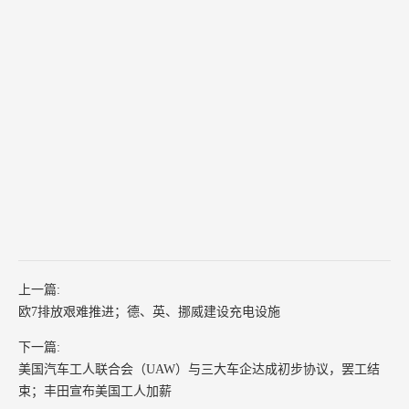
上一篇:
欧7排放艰难推进；德、英、挪威建设充电设施
下一篇:
美国汽车工人联合会（UAW）与三大车企达成初步协议，罢工结
束；丰田宣布美国工人加薪