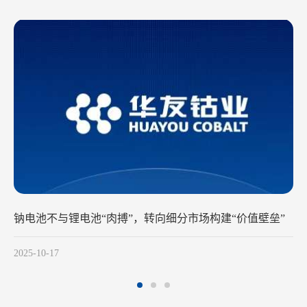
电池不与锂电池“肉搏”，转向细分市场构建“价值壁垒”
300
5-10-17
2025-1