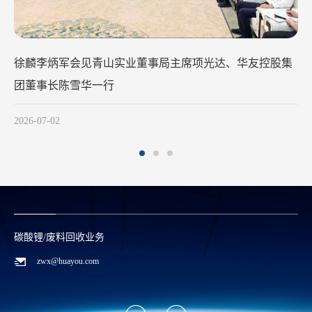
【媒体看华友】一体化优势持续释放 华友钴业2025净利润
同比增长47.07%
2026-04-15
钴/镍金属业务
0573-88589996
qhd@huayou.com