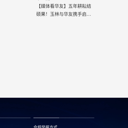
【媒体看华友】五年耕耘结
硕果！玉林与华友携手启新
程
合规举报方式