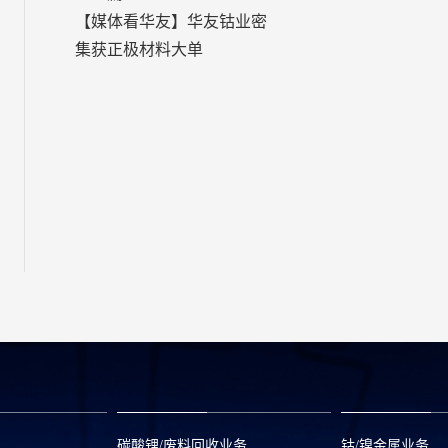
【媒体看华友】华友钴业密
集获正极材料大单
碳酸锂/废料回收业务
钴/镍金属业务