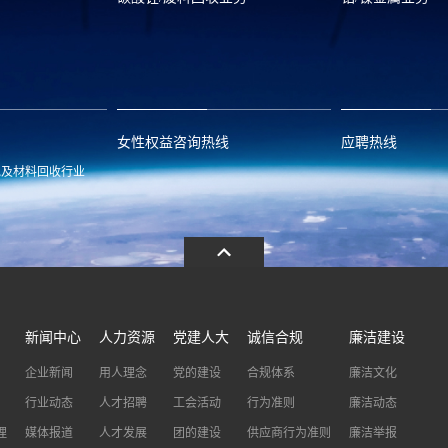
om
zwx@huayou.com
0573-8858999
qhd@huayou.
女性权益咨询热线
应聘热线
池及材料回收行业
.com
13486326037
0086-0573-88
新闻中心
人力资源
党建人大
诚信合规
廉洁建设
企业新闻
用人理念
党的建设
合规体系
廉洁文化
行业动态
人才招聘
工会活动
行为准则
廉洁动态
理
媒体报道
人才发展
团的建设
供应商行为准则
廉洁举报