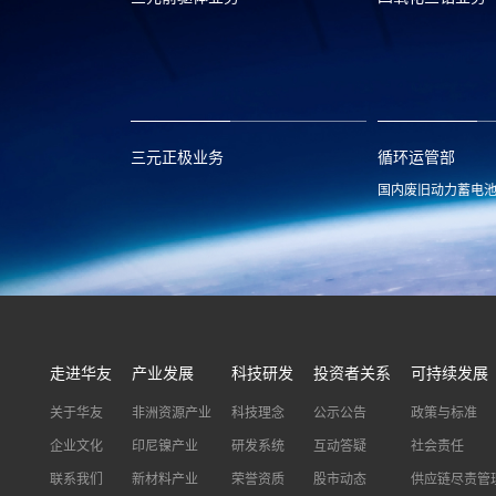
xclmarket@huayou.com
lvc@huayou.c
三元正极业务
循环运管部
国内废旧动力蓄电
xnymarket@huayou.com
hyxh@huayou
走进华友
产业发展
科技研发
投资者关系
可持续发展
关于华友
非洲资源产业
科技理念
公示公告
政策与标准
企业文化
印尼镍产业
研发系统
互动答疑
社会责任
联系我们
新材料产业
荣誉资质
股市动态
供应链尽责管