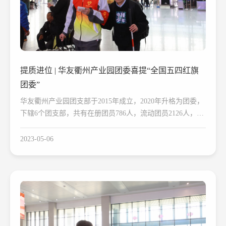
提质进位 | 华友衢州产业园团委喜提“全国五四红旗
团委”
华友衢州产业园团支部于2015年成立，2020年升格为团委，
下辖6个团支部，共有在册团员786人，流动团员2126人，团
干部47人，分设63个团小组进行管理。
2023-05-06