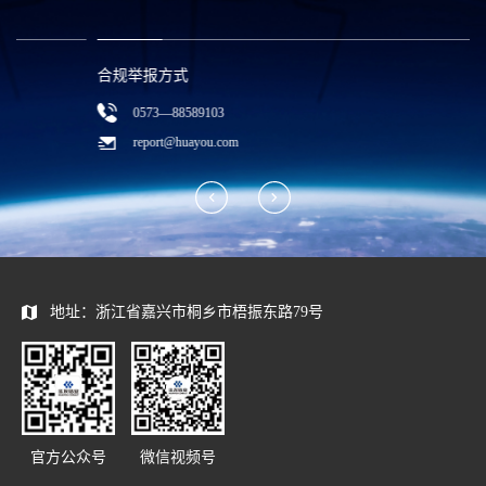
合规举报方式
0573—88589103
report@huayou.com
地址：浙江省嘉兴市桐乡市梧振东路79号
官方公众号
微信视频号