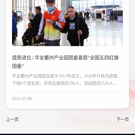
提质进位 | 华友衢州产业园团委喜提“全国五四红旗
团委”
华友衢州产业园团支部于2015年成立，2020年升格为团委，
下辖6个团支部，共有在册团员786人，流动团员2126人，团
干部47人，分设63个团小组进行管理。
2023-05-06
上一页
下一页