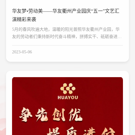
华友梦•劳动美——华友衢州产业园庆“五一”文艺汇
演精彩来袭
5月的春风吹遍大地，温暖的阳光普照华友衢州产业园，华
友的劳动者们秉持新时代奋斗精神，拼搏实干、砥砺奋进，
在平凡的岗位上用劳动的汗水谱写了一段又一段新时代的奋
斗故事，今天他们以劳动赞歌表达劳动最伟大、劳动最幸
2023-05-06
福、劳动最美丽的心声，接力传承华友人团结一心、自强不
息、追求卓越的奋斗底色。