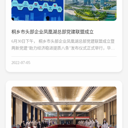
桐乡市头部企业凤凰湖总部党建联盟成立
6月30日下午， 桐乡市头部企业凤凰湖总部党建联盟成立暨
两新党建“助力经济稳进提质八条”发布仪式正式举行，华友
作为即将入驻凤凰湖总部头部企业，参与本次成立仪式，并
领办了“共富项目”。
2022-07-05