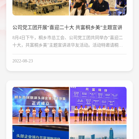
公司党工团开展“喜迎二十大 共富桐乡美”主题宣讲
8月4日下午，桐乡市总工会、公司党工团共同举办“喜迎二
十大，共富桐乡美”主题宣讲进华友活动。活动特邀请桐乡
市委党校姜发挥副校长宣讲浙江省第十五次党代会精神。公
司党员、华友铁军学员、生产一线职工代表、新大学生等群
2022-08-23
体集中学习宣讲。