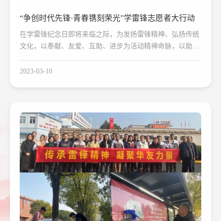
“争创时代先锋·青春镌刻荣光”学雷锋志愿者大行动
在学雷锋纪念日即将来临之际，为发扬雷锋精神、弘扬传统
文化，以奉献、友爱、互助、进步为活动精神命脉，以助人
为乐、无私奉献为活动主旨，倡导青年志愿者发挥自身所长
为社会担当责任， 打造一支有富有强劲战斗力和正能量大爱
2023-03-10
担当的青年队伍，华友衢州产业园团委牵头、两大产业集团
协同组织，以“走出去”为方针共同开展学雷锋系列行动。