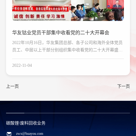
华友钴业党员干部集中收看党的二十大开幕会
2022年10月16日，华友集团总部、各子公司和海外全体党员
员工、中层以上干部分别组织集中收看党的二十大开幕盛
况，聆听习总书记代表十九届中央委员会所作的重要报告，
会后党员开展讨论热议，学习分享报告精神的丰富内涵，进
2022-11-04
一步把思想和行动统一到二十大要求和部署上来，扎实工
作、锐意进取、开拓创新，为华友“十年任务 五年完成”积蓄
上一页
奋进力量。
下一页
钴/镍金属业务
0573-88589996