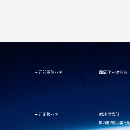
三元前驱体业务
四氧化三钴业务
xclmarket@huayou.com
lvc@huayou.c
三元正极业务
循环运管部
国内废旧动力蓄电
xnymarket@huayou.com
hyxh@huayou