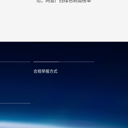
范，同登广西绿色制造榜单
合规举报方式
6
0573—88589103
com
report@huayou.com
585392