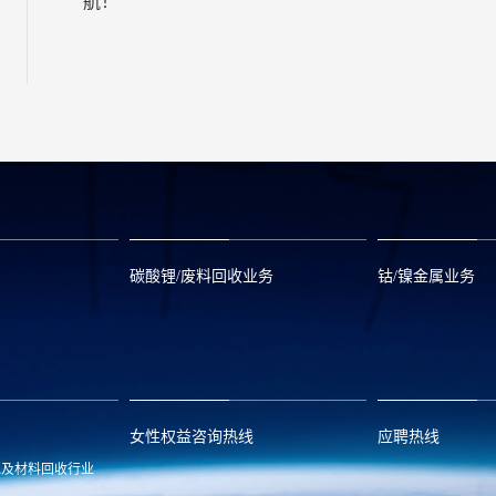
航！
碳酸锂/废料回收业务
钴/镍金属业务
om
zwx@huayou.com
0573-8858999
qhd@huayou.
女性权益咨询热线
应聘热线
池及材料回收行业
.com
13486326037
0086-0573-88