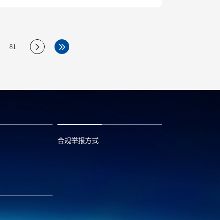
81
合规举报方式
6
0573—88589103
com
report@huayou.com