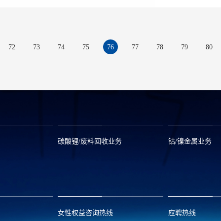
72
73
74
75
76
77
78
79
80
碳酸锂/废料回收业务
钴/镍金属业务
om
zwx@huayou.com
0573-8858999
qhd@huayou.
女性权益咨询热线
应聘热线