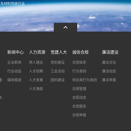
池及材料回收行业
.com
13486326037
0086-0573-88
新闻中心
人力资源
党建人大
诚信合规
廉洁建设
企业新闻
用人理念
党的建设
合规体系
廉洁文化
行业动态
人才招聘
工会活动
行为准则
廉洁动态
理
媒体报道
人才发展
团的建设
供应商行为准则
廉洁举报
人才激励
合规管理
告
合规动态
合规报告
合规举报