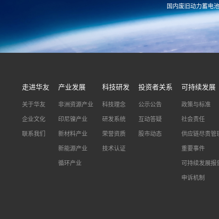
国内废旧动力蓄电
xnymarket@huayou.com
hyxh@huayou
走进华友
产业发展
科技研发
投资者关系
可持续发展
关于华友
非洲资源产业
科技理念
公示公告
政策与标准
企业文化
印尼镍产业
研发系统
互动答疑
社会责任
联系我们
新材料产业
荣誉资质
股市动态
供应链尽责管
新能源产业
技术认证
重要事件
循环产业
可持续发展报
申诉机制